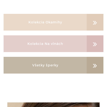
Kolekcia Okamihy
Kolekcia Na vlnách
Všetky šperky